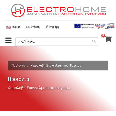
English
Σύνδεση
Εγγραφή
0
Menu
Search
Search
Toggle
Term
Προϊόντα
Χειρολαβή Επαγγελματικού Ψυγείου
Προϊόντα
Χειρολαβή Επαγγελματικού Ψυγείου