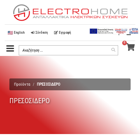
English
Σύνδεση
Εγγραφή
0
Menu
Search
Search
Toggle
Term
Προϊόντα
ΠΡΕΣΟΣΙΔΕΡΟ
ΠΡΕΣΟΣΙΔΕΡΟ