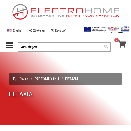
English
Σύνδεση
Εγγραφή
0
Menu
Search
Search
Toggle
Term
Προϊόντα
ΡΑΠΤΟΜΗΧΑΝΗ
ΠΕΤΑΛΙΑ
ΠΕΤΑΛΙΑ