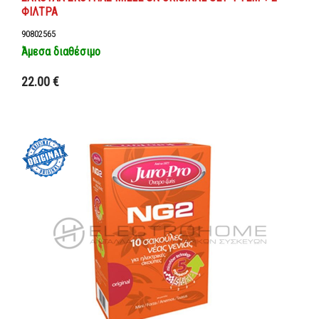
ΦΙΛΤΡΑ
90802565
Άμεσα διαθέσιμο
Προσθήκη στο καλάθι
22.00 €
Λεπτομέρειες