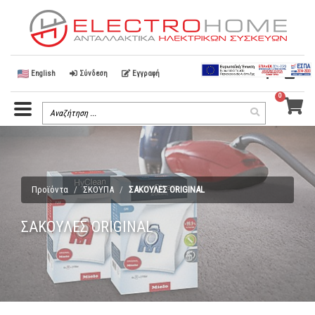
English
Σύνδεση
Εγγραφή
0
Menu
Search
Search
Toggle
Term
Προϊόντα
ΣΚΟΥΠΑ
ΣΑΚΟΥΛΕΣ ORIGINAL
ΣΑΚΟΥΛΕΣ ORIGINAL